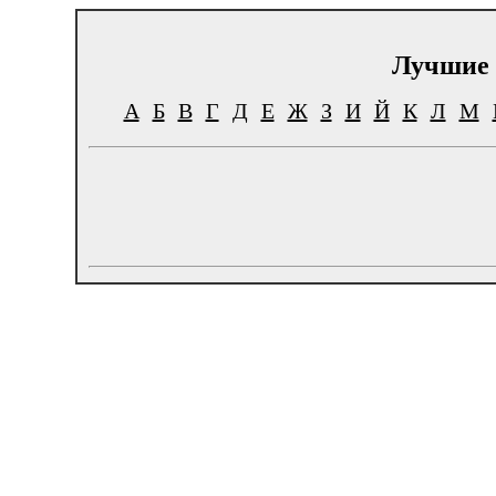
Лучшие 
А
Б
В
Г
Д
Е
Ж
З
И
Й
К
Л
М