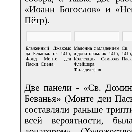
«Иоанн Богослов» и «Не
Пётр).
Блаженный Джакомо
Мадонна с младенцем
Св.
да Беванья. ок 1415,
и донатором. ок. 1415,
1415
Фонд Монте деи
Коллекция Самюэля
Паск
Паски, Сиена.
Флейшера,
Филадельфия
Две панели - «Св. Доми
Беванья» (Монте деи Пас
составляли раньше трипти
всей вероятности, бы
донатором» (Художест