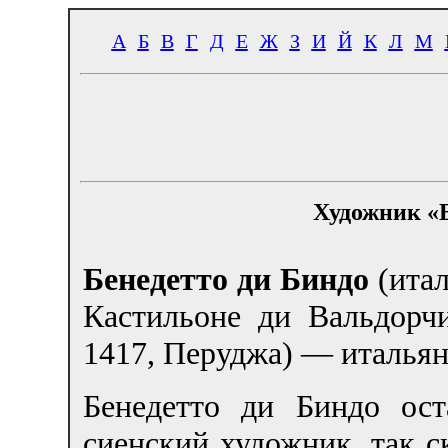
А
Б
В
Г
Д
Е
Ж
З
И
Й
К
Л
М
Художник «Б
Бенедетто ди Биндо
(ита
Кастильоне ди Вальдорч
1417, Перуджа) — италья
Бенедетто ди Биндо ост
сиенский художник, так ск