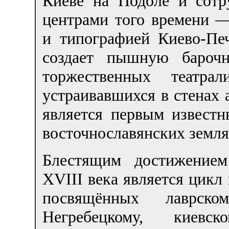
Киеве на Подоле и сотр
центрами того времени 
и типографией Киево-Пе
создает пышную бароч
торжественных театрал
устраивавшихся в стенах 
является первым извест
восточнославянских земля
Блестящим достижением
XVIII века является цикл
посвящённых лаврско
Негребецкому, киевс