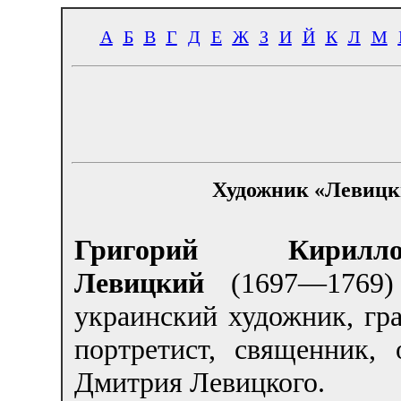
А
Б
В
Г
Д
Е
Ж
З
И
Й
К
Л
М
Художник «Левицк
Григорий Кирилло
Левицкий
(1697—1769
украинский художник, гра
портретист, священник, 
Дмитрия Левицкого.