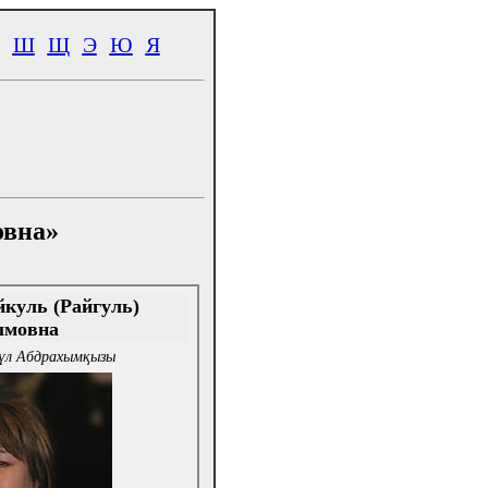
Ш
Щ
Э
Ю
Я
овна»
куль (Райгуль)
ымовна
үл Абдрахымқызы