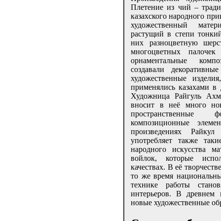
Плетение из чий – тради
казахского народного при
художественный матер
растущий в степи тонкий
них разноцветную шерст
многоцветных палочек
орнаментальные компо
создавали декоративн
художественные издели
применялись казахами в
Художница Райгуль Ахме
вносит в неё много но
пространственные
композиционные элеме
произведениях Райку
употребляет также таки
народного искусства ма
войлок, которые испо
качествах. В её творчест
то же время национальны
технике работы стано
интерьеров. В древнем 
новые художественные обр