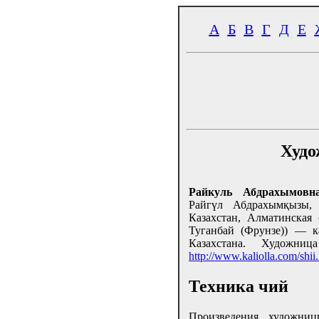
А
Б
В
Г
Д
Е
Худо
Райкуль Абдрахымовн
Райгүл Абдрахымқызы, 
Казахстан, Алматинская 
Туганбай (Фрунзе)) — к
Казахстана. Художни
http://www.kaliolla.com/shii
Техника чий
Произведения художни