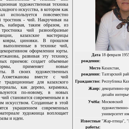
ционная художественная техника
кладного искусства, в котором как
иал используется повсеместно
 тростник - чий. Накручивая на
ь, набирая, таким образом, из
 тростника чий разнообразные
зиции, казахские мастерицы
ые ковры, циновки. В прошлом
я, выполненные в технике чий,
 декоративном оформлении юрты.
Дата
18 февраля 195
тжанова, развивая эту технику,
рождения:
вых приемов: создает объемные
 формы, применяет новые
Место
Казахстан,
нты. В своих художественных
рождения:
Талгарский рай
л Ахметжанова вместе с чий
Гражданство:
Республика Каз
е традиционные для казахского
териалы, как дерево, керамика,
Жанр:
декоративно-п
льзуются по-новому, в новых
дизайн интерье
ве чий становится современным и в
Учёба:
Московски
м искусством. Созданные в этой
вятся украшением современных
художественн
материале художница воплощает
университет им
азы и идеи.
Известные
"Жар-птица", "
работы: