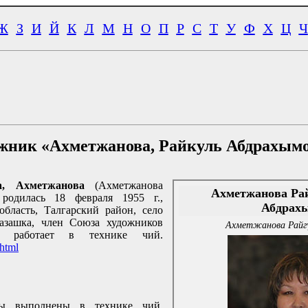
Ж
З
И
Й
К
Л
М
Н
О
П
Р
С
Т
У
Ф
Х
Ц
Ч
жник «Ахметжанова, Райкуль Абдрахым
а, Ахметжанова
(Ахметжанова
Ахметжанова Рай
родилась 18 февраля 1955 г.,
Абдрах
область, Талгарский район, село
азашка, член Союза художников
Ахметжанова Райг
ца работает в технике чий.
.html
цы выполнены в технике чий.