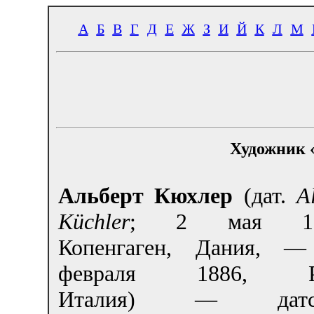
А
Б
В
Г
Д
Е
Ж
З
И
Й
К
Л
М
Художник 
Альберт Кюхлер
(дат.
A
Küchler
;
2 мая 18
Копенгаген, Дания, 
февраля 1886, Р
Италия) — датс