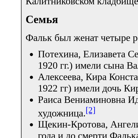
Калитниковском кладбище
Семья
Фальк был женат четыре р
Потехина, Елизавета Сер
1920 гг.) имели сына В
Алексеева, Кира Конста
1922 гг) имели дочь Ки
Раиса Вениаминовна Ид
[2]
художница.
Щекин-Кротова, Ангели
года и до смерти Фальк