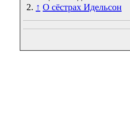
↑
О сёстрах Идельсон