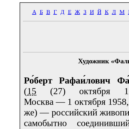
А
Б
В
Г
Д
Е
Ж
З
И
Й
К
Л
М
Художник «Фаль
Ро́берт Рафаи́лович Фа
(
15
(27) октября 18
Москва — 1 октября 1958,
же) — российский живопи
самобытно соединивш