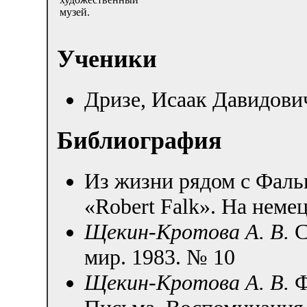
музей.
Ученики
Дризе, Исаак Давидови
Библиография
Из жизни рядом с Фальк
«Robert Falk». На немец
Щекин-Кротова А. В.
С
мир. 1983. № 10
Щекин-Кротова А. В.
Ф