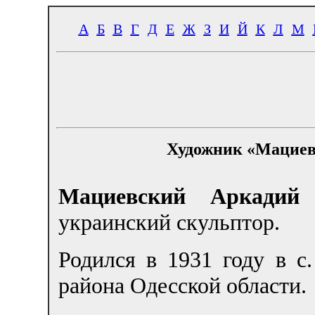
А
Б
В
Г
Д
Е
Ж
З
И
Й
К
Л
М
Художник «Мациев
Мациевский Аркадий
украинский скульптор.
Родился в 1931 году в 
района Одесской области.