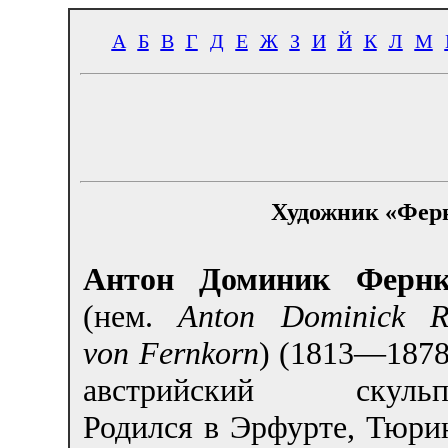
А
Б
В
Г
Д
Е
Ж
З
И
Й
К
Л
М
Художник «Фер
Антон Доминик Фернк
(нем.
Anton Dominick Ri
von Fernkorn
) (1813—187
австрийский скульпт
Родился в Эрфурте, Тюри