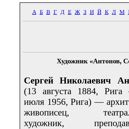
А
Б
В
Г
Д
Е
Ж
З
И
Й
К
Л
М
Художник «Антонов, С
Сергей Николаевич Ан
(
13 августа 1884
, Рига
июля 1956, Рига) — архит
живописец, театра
художник, преподава