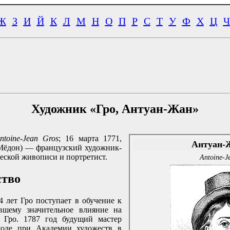
Ж
З
И
Й
К
Л
М
Н
О
П
Р
С
Т
У
Ф
Х
Ц
Ч
Художник «Гро, Антуан-Жан»
ntoine-Jean Gros
; 16 марта 1771,
Антуан-
Мёдон) — французский художник-
ческой живописи и портретист.
Antoine-J
ство
14 лет Гро поступает в обучение к
вшему значительное влияние на
е Гро. 1787 год будущий мастер
коле при Академии художеств в