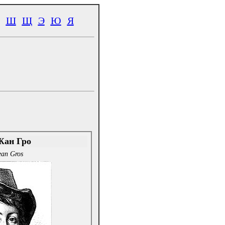
Ш
Щ
Э
Ю
Я
Жан Гро
ean Gros