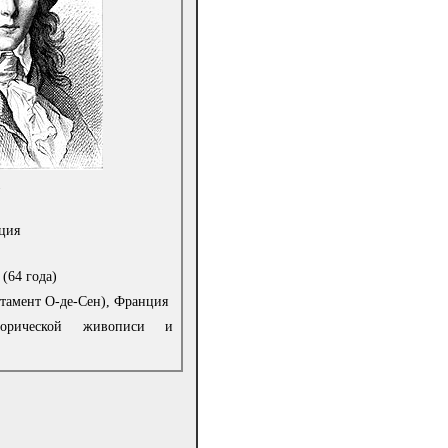
1
ция
(64 года)
тамент О-де-Сен), Франция
торической живописи и