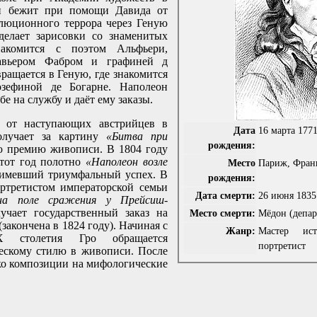
н бежит при помощи Давида от
люционного террора через Геную
елает зарисовки со знаменитых
накомится с поэтом Альфьери,
савьером Фабром и графиней д
вращается в Геную, где знакомится
зефиной де Богарне. Наполеон
е на службу и даёт ему заказы.
 от наступающих австрийцев в
Дата
16 марта 177
олучает за картину
«Битва при
рождения:
 премию живописи. В 1804 году
этот год полотно
«Наполеон возле
Место
Париж, Фран
 имевший триумфальный успех. В
рождения:
ортретистом императорской семьи
Дата смерти:
26 июня 1835
на поле сражения у Прейсиш-
учает государственный заказ на
Место смерти:
Мёдон (депар
закончена в 1824 году). Начиная с
Жанр:
Мастер ис
X столетия Гро обращается
портретист
ескому стилю в живописи. После
ько композиции на мифологические