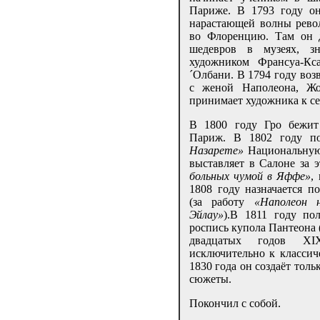
Париже. В 1793 году о
нарастающей волны рево
во Флоренцию. Там он д
шедевров в музеях, з
художником Франсуа-К
´Олбани. В 1794 году воз
с женой Наполеона, Жо
принимает художника к себ
В 1800 году Гро бежит
Париж. В 1802 году п
Назарете»
Национальную
выставляет в Салоне за 
больных чумой в Яффе»
,
1808 году назначается п
(за работу
«Наполеон 
Эйлау»
).В 1811 году пол
роспись купола Пантеона (
двадцатых годов ХI
исключительно к классич
1830 года он создаёт тол
сюжеты.
Покончил с собой.