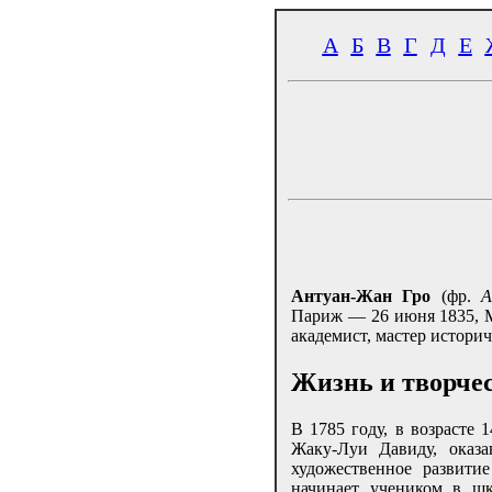
А
Б
В
Г
Д
Е
Антуан-Жан Гро
(фр.
A
Париж — 26 июня 1835, 
академист, мастер истори
Жизнь и творче
В 1785 году, в возрасте 
Жаку-Луи Давиду, оказа
художественное развити
начинает учеником в ш