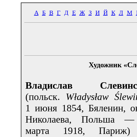
А
Б
В
Г
Д
Е
Ж
З
И
Й
К
Л
М
Художник «Сл
Владислав Слевинс
(польск.
Władysław Ślewi
1 июня 1854, Бяленин, о
Николаева, Польша —
марта 1918, Париж