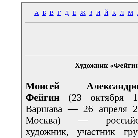
А
Б
В
Г
Д
Е
Ж
З
И
Й
К
Л
М
Художник «Фейгин
Моисей Александро
Фейгин
(
23 октября 1
Варшава — 26 апреля 2
Москва) — российс
художник, участник гр