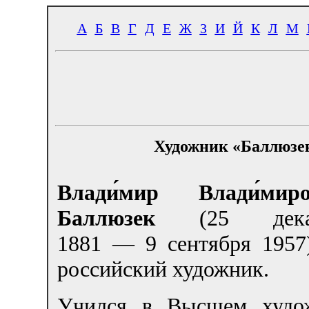
А
Б
В
Г
Д
Е
Ж
З
И
Й
К
Л
М
Художник «Баллюзе
Влади́мир Влади́мир
Баллюзек
(25 дека
1881 — 9 сентября 195
российский художник.
Учился в Высшем худож