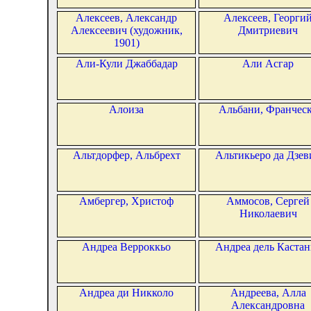
Алексеев, Александр
Алексеев, Георги
Алексеевич (художник,
Дмитриевич
1901)
Али-Кули Джаббадар
Али Асгар
Алоиза
Альбани, Франчес
Альтдорфер, Альбрехт
Альтикьеро да Дзев
Амбергер, Христоф
Аммосов, Сергей
Николаевич
Андреа Верроккьо
Андреа дель Кастан
Андреа ди Никколо
Андреева, Алла
Александровна