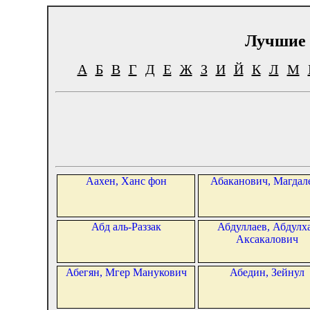
Лучшие 
А
Б
В
Г
Д
Е
Ж
З
И
Й
К
Л
М
Аахен, Ханс фон
Абаканович, Магдал
Абд аль-Раззак
Абдуллаев, Абдулх
Аксакалович
Абегян, Мгер Манукович
Абедин, Зейнул