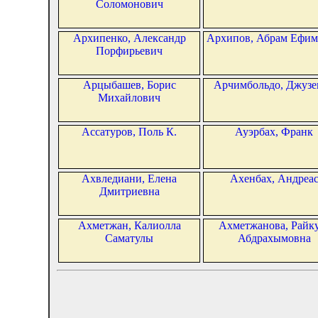
Соломонович
Архипенко, Александр
Архипов, Абрам Ефим
Порфирьевич
Арцыбашев, Борис
Арчимбольдо, Джузе
Михайлович
Ассатуров, Поль К.
Ауэрбах, Франк
Ахвледиани, Елена
Ахенбах, Андреа
Дмитриевна
Ахметжан, Калиолла
Ахметжанова, Райк
Саматулы
Абдрахымовна