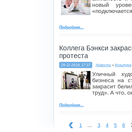
новый урове
«подключается
Подробнее...
Коллега Бэнкси закрас
протеста
29-11-2018, 17:37
Новости
»
Культура
Уличный худ
бизнеса на с
закрасит бели
труд». А что, о
Подробнее...
1
...
3
4
5
6