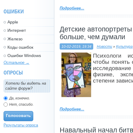
Подробнее...
ОШИБКИ
Apple
Детские автопортреты
Интернет
больше, чем думали
Железо
10-02-2019, 19:34
Новости
»
Культура
Коды ошибок
Психологи ис
Ошибки Windows
чтобы понять 
Остальное →
исследование
ОПРОСЫ
физике, экс
степени завис
Хотели бы видеть на
сайте форум?
Да, конечно.
Нет, спасибо.
Подробнее...
Голосовать
Результаты опроса
Навальный начал битв