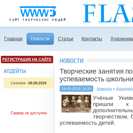
www3.ru - Сайт
творческих людей
Главная
Новости
Статьи
Контакты
Художник
НОВОСТИ
РЕГИСТРАЦИЯ НА САЙТЕ
Творческие занятия п
АПДЕЙТЫ
успеваемость школьни
Сегодня -
06.08.2026
16-03-2019, 14:20
Новости
»
Культура
Учёные Унив
пришли к
дополнитель
Сервер не доступен
творчеством, 
успеваемость детей.