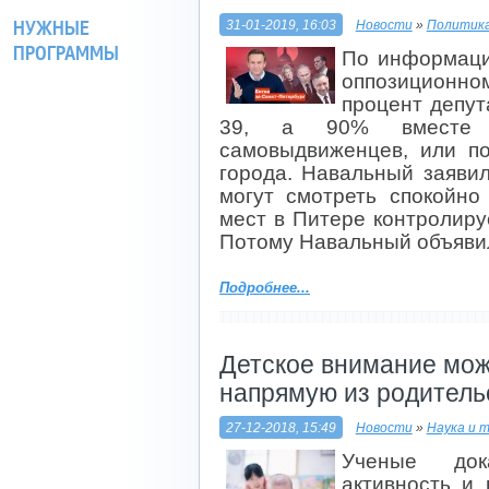
НУЖНЫЕ
31-01-2019, 16:03
Новости
»
Политик
ПРОГРАММЫ
По информаци
оппозиционн
процент депут
39, а 90% вместе 
самовыдвиженцев, или по
города. Навальный заявил
могут смотреть спокойно
мест в Питере контролируе
Потому Навальный объявил
Подробнее...
Детское внимание мож
напрямую из родитель
27-12-2018, 15:49
Новости
»
Наука и 
Ученые док
активность и