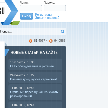
Логин:
Пароль:
Регистрация
Вход
Забыли пароль?
>
81.4077
·
94.0585
НОВЫЕ СТАТЬИ НА САЙТЕ
16-07-2012, 16:36
POS оборудование в ритейле
24-04-2012, 15:22
и
Вашему дому нужна страховка!
и
в
11-04-2012, 18:48
Офисный переезд: как избежать
разочарований
11-04-2012, 18:47