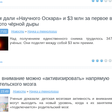
..
 дали «Научного Оскара» и $3 млн за первое 
ото чёрной дыры
17:01
Новости
»
Наука и технологии
Над получением единственного снимка трудилось 34
учёных. Они поделят между собой $3 млн премии.
..
е внимание можно «активизировать» напрямую
тельского мозга
 15:49
Новости
»
Наука и технологии
Ученые доказали: детская мозговая активность и внимани
могут выходить на новый уровень, когда к их занятия
«подключается» родительский мозг.