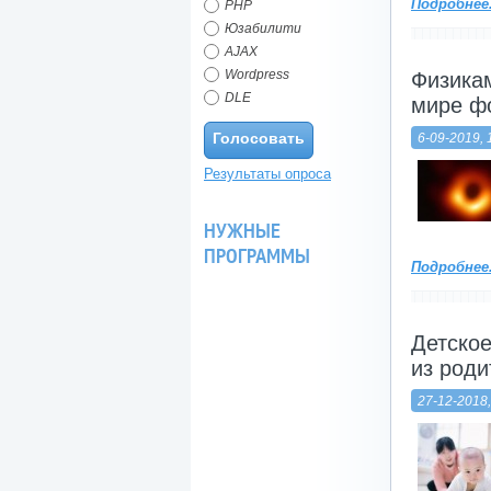
Подробнее.
PHP
Юзабилити
AJAX
Wordpress
Физикам
DLE
мире ф
Голосовать
6-09-2019, 
Результаты опроса
НУЖНЫЕ
ПРОГРАММЫ
Подробнее.
Детско
из роди
27-12-2018,