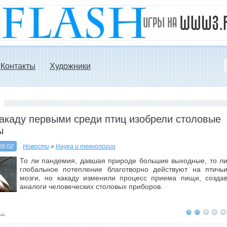
Контакты
Художники
акаду первыми среди птиц изобрели столовые
ы
09:02
Новости
»
Наука и технологии
То ли пандемия, давшая природе большие выходные, то л
глобальное потепление благотворно действуют на птичь
мозги, но какаду изменили процесс приема пищи, созда
аналоги человеческих столовых приборов.
..