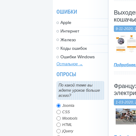
ОШИБКИ
Выходец
кошачь
Apple
9-11-2020, 
Интернет
Железо
Коды ошибок
Ошибки Windows
Остальное →
Подробнее.
ОПРОСЫ
Француз
По какой теме вы
ждете уроков больше
электри
всего?
1-03-2020, 
Joomla
CSS
Mootools
HTML
jQuery