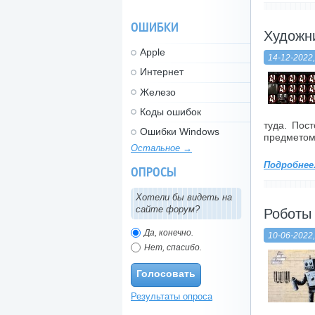
ОШИБКИ
Художн
Apple
14-12-2022,
Интернет
Железо
Коды ошибок
туда. Пос
Ошибки Windows
предметом 
Остальное →
Подробнее.
ОПРОСЫ
Хотели бы видеть на
сайте форум?
Роботы
Да, конечно.
10-06-2022,
Нет, спасибо.
Голосовать
Результаты опроса