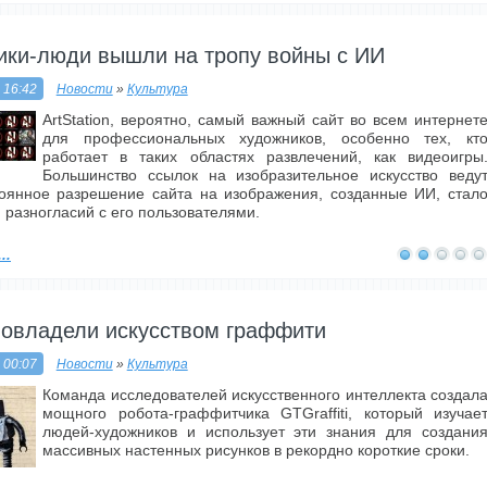
ики-люди вышли на тропу войны с ИИ
 16:42
Новости
»
Культура
ArtStation, вероятно, самый важный сайт во всем интернет
для профессиональных художников, особенно тех, кт
работает в таких областях развлечений, как видеоигры
Большинство ссылок на изобразительное искусство веду
тоянное разрешение сайта на изображения, созданные ИИ, стал
разногласий с его пользователями.
..
 овладели искусством граффити
 00:07
Новости
»
Культура
Команда исследователей искусственного интеллекта создал
мощного робота-граффитчика GTGraffiti, который изучае
людей-художников и использует эти знания для создани
массивных настенных рисунков в рекордно короткие сроки.