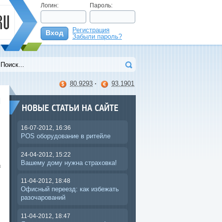
Логин:
Пароль:
Регистрация
Вход
Забыли пароль?
>
80.9293
·
93.1901
НОВЫЕ СТАТЬИ НА САЙТЕ
16-07-2012, 16:36
POS оборудование в ритейле
24-04-2012, 15:22
и
Вашему дому нужна страховка!
з
11-04-2012, 18:48
Офисный переезд: как избежать
разочарований
11-04-2012, 18:47