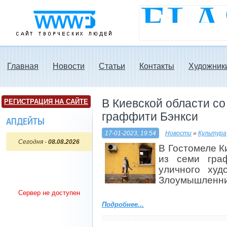
www3.ru - Сайт
творческих людей
Главная
Новости
Статьи
Контакты
Художник
В Киевской области со
РЕГИСТРАЦИЯ НА САЙТЕ
граффити Бэнкси
АПДЕЙТЫ
17-01-2023, 19:54
Новости
»
Культура
Сегодня -
08.08.2026
В Гостомеле К
из семи гра
уличного худ
Злоумышленни
Сервер не доступен
Подробнее...