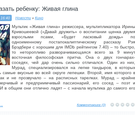
азать ребенку: Живая глина
 16:40
Новости
»
Кино
Мультик «Живая глина» режиссера, мультипликатора Ирин
Кривошеевой («Давай дружить» о воспитании щенка двум
взрослыми псами, «Будет ласковый дождь» п
одноименному постапокалиптическому рассказу Рэ
Брэдбери с хорошим для IMDb рейтингом 7.40) – то быстро
то неторопливо разворачивающаяся всего за 9 мину
восточная философская притча. Она о двух гончарах
соседях, чей дар очень сильно отличался. Один из них
Мурад, специализировался на лепке тандыров, в которы
ь самые вкусные во всей округе лепешки. Второй, имя которого 
так и не прозвучало – на расписных тарелках. Мурад – крайн
верчивый и предприимчивый пассионарий, его сосед – поэт 
И в общем они отлично ладят – с начала мультика до самого ег
..
Комментариев (0)