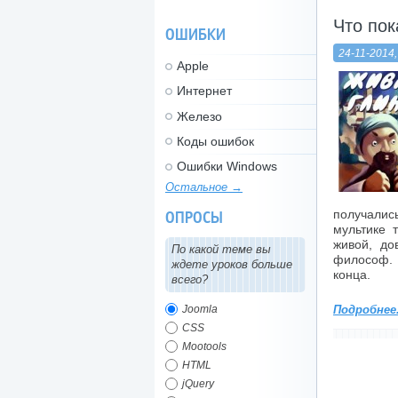
Что пок
ОШИБКИ
24-11-2014,
Apple
Интернет
Железо
Коды ошибок
Ошибки Windows
Остальное →
получалис
ОПРОСЫ
мультике 
живой, до
По какой теме вы
философ. 
ждете уроков больше
конца.
всего?
Joomla
Подробнее.
CSS
Mootools
HTML
jQuery