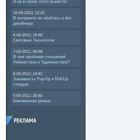
Я не в силах этого вынести!
10-04-2012, 12:22
В интернете не обойтись и без
дизайнера
ы
я
6-04-2012, 16:00
о
Световые Технологии
я
,
7-03-2012, 00:58
т
В чем проблема отношений
-
Узбекистана и Таджикистана?
,
х
6-03-2012, 10:42
в
Значимость Pop-Up и Roll-Up
е
стендов
и
о
5-03-2012, 20:40
Шипованная резина
РЕКЛАМА