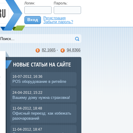
Логин:
Пароль:
Регистрация
Вход
Забыли пароль?
>
82.1665
·
94.8366
НОВЫЕ СТАТЬИ НА САЙТЕ
16-07-2012, 16:36
т
POS оборудование в ритейле
а
24-04-2012, 15:22
Вашему дому нужна страховка!
11-04-2012, 18:48
Офисный переезд: как избежать
разочарований
11-04-2012, 18:47