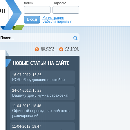
Логин:
Пароль:
Регистрация
Вход
Забыли пароль?
>
80.9293
·
93.1901
НОВЫЕ СТАТЬИ НА САЙТЕ
16-07-2012, 16:36
POS оборудование в ритейле
24-04-2012, 15:22
Вашему дому нужна страховка!
11-04-2012, 18:48
Офисный переезд: как избежать
разочарований
11-04-2012, 18:47