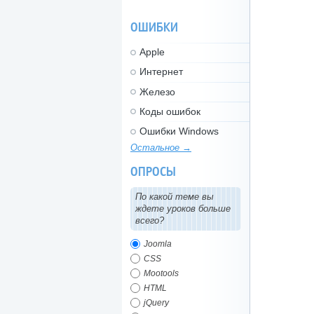
ОШИБКИ
Apple
Интернет
Железо
Коды ошибок
Ошибки Windows
Остальное →
ОПРОСЫ
По какой теме вы
ждете уроков больше
всего?
Joomla
CSS
Mootools
HTML
jQuery