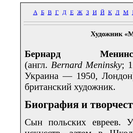
А
Б
В
Г
Д
Е
Ж
З
И
Й
К
Л
М
Художник «М
Бернард Менинс
(англ.
Bernard Meninsky
; 
Украина — 1950, Лондо
британский художник.
Биография и творчес
Сын польских евреев. 
искусств, затем в Школ