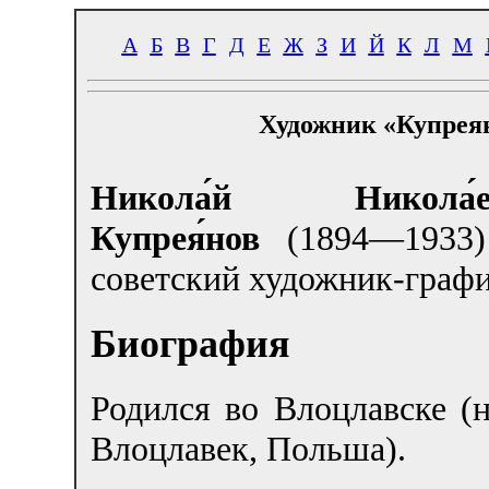
А
Б
В
Г
Д
Е
Ж
З
И
Й
К
Л
М
Художник «Купрея
Никола́й Никола́е
Купрея́нов
(1894—1933
советский художник-графи
Биография
Родился во Влоцлавске (
Влоцлавек, Польша).