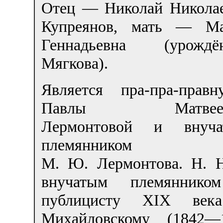
Отец — Николай Никола
Купреянов, мать — М
Геннадьевна (урождё
Мягкова).
Является пра-пра-правн
Павлы Матвеев
Лермонтовой и внуча
племянником
М. Ю. Лермонтова. Н. Н
внучатым племяннико
публицисту XIX века
Михайловскому (1842—