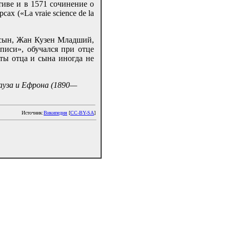
тиве и в 1571 сочинение о
х («La vraie science de la
 сын, Жан Кузен Младший,
писи», обучался при отце
ты отца и сына иногда не
ауза и Ефрона (1890—
Источник:
Википедия
[
CC-BY-SA
]