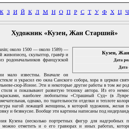
Ж
З
И
Й
К
Л
М
Н
О
П
Р
С
Т
У
Ф
Х
Ц
Ч
Художник «Кузен, Жан Старший»
usin; около 1500 — около 1589) —
Кузен, Жа
й живописец, скульптор, гравёр и
из родоначальников французской
Дата ро
Дата 
зни мало известны. Вначале он
текле и украсил ею окна Санского собора, хора в церкви свят
ьневе-сюр-Ионне. Эти и некоторые другие работы в том же ро
 стиля и показывают развитую технику автора. Из его немно
красками, наиболее любопытны «Страшный Суд» (в Лувре
амечательная, однако, по тщательности отделки и теплоте колори
гура нагой лежащей женщины, в которой художник, желая по
ровку и безвкусие. Вообще эти картины написаны под нидерлан
ния Кузена (несколько портретных фигур для надгробных п
 можно отметить и о его гравюрах и иных работах, котор