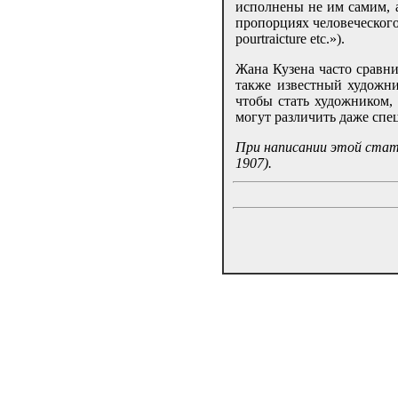
исполнены не им самим, а
пропорциях человеческого 
pourtraicture etc.»).
Жана Кузена часто сравн
также известный художни
чтобы стать художником,
могут различить даже спе
При написании этой стать
1907).