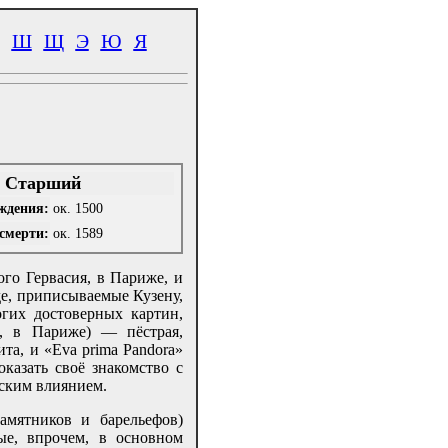
Ш
Щ
Э
Ю
Я
н Старший
ждения:
ок. 1500
смерти:
ок. 1589
ого Гервасия, в Париже, и
де, приписываемые Кузену,
гих достоверных картин,
, в Париже) — пёстрая,
та, и «Eva prima Pandora»
казать своё знакомство с
дским влиянием.
амятников и барельефов)
ые, впрочем, в основном