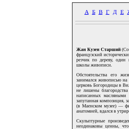
А
Б
В
Г
Д
Е
Жан Кузен Старший
(Co
французский исторически
резчик по дереву, один 
школы живописи.
Обстоятельства его жи
занимался живописью на с
церковь Богородицы в Вил
не лишены благородства
написанных масляными 
запутанная композиция, з
(в Маенском музее) — фи
анатомией, вдался в утри
Скульптурные произведе
неодинаковы ценны, что