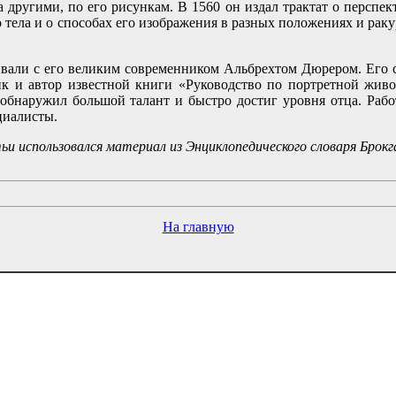
 другими, по его рисункам. В 1560 он издал трактат о перспек
тела и о способах его изображения в разных положениях и ракурса
ивали с его великим современником Альбрехтом Дюрером. Его
к и автор известной книги «Руководство по портретной живо
 обнаружил большой талант и быстро достиг уровня отца. Рабо
циалисты.
и использовался материал из Энциклопедического словаря Брокг
На главную