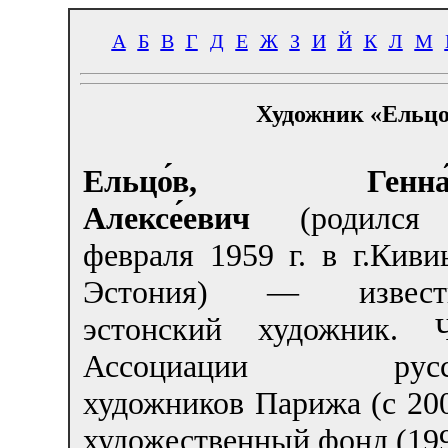
А
Б
В
Г
Д
Е
Ж
З
И
Й
К
Л
М
Художник «Ельцо
Ельцо́в, Генна́
Алексе́евич
(родился
февраля 1959 г. в г.Киви
Эстония) — извест
эстонский художник. 
Ассоциации русс
художников Парижа (с 20
художественный фонд (199