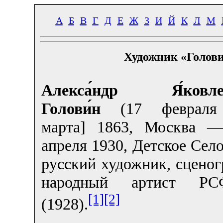
А
Б
В
Г
Д
Е
Ж
З
И
Й
К
Л
М
Художник «Голови
Алекса́ндр Я́ковле
Голови́н
(17 февраля
марта] 1863, Москва 
апреля 1930, Детское Сел
русский художник, сценог
народный артист РС
[1]
[2]
(1928).