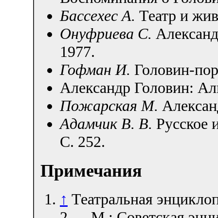
Бассехес А.
Театр и жи
Онуфриева С.
Александ
1977.
Гофман И.
Головин-пор
Александр Головин: А
Пожарская М.
Алексан
Адамчик В. В.
Русское 
С. 252.
Примечания
↑
Театральная энциклопе
2 —
М
.: Советская энци