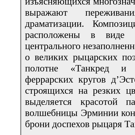
изъясняющихся многозна
выражают пережива
драматизации. Компози
расположены в виде 
центрального незаполненн
о великих рыцарских по
полотне «Танкред и 
феррарских кругов д’Эст
строящихся на резких цв
выделяется красотой п
волшебницы Эрминии кон
брони доспехов рыцаря Та