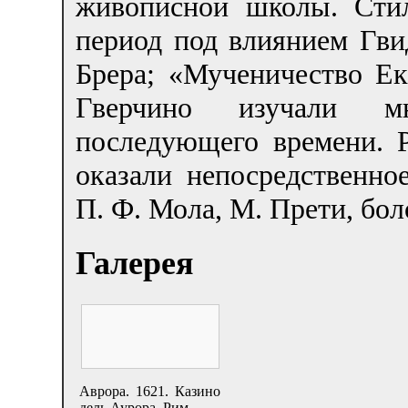
живописной школы. Стил
период под влиянием Гви
Брера; «Мученичество Е
Гверчино изучали мн
последующего времени. 
оказали непосредственно
П. Ф. Мола, М. Прети, бо
Галерея
Аврора. 1621. Казино
дель Аурора. Рим