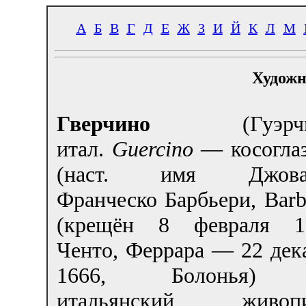
А
Б
В
Г
Д
Е
Ж
З
И
Й
К
Л
М
Художн
Гверчино
(Гуэрчин
итал.
Guercino
— косогла
(наст. имя Джова
Франческо Барбьери, Barbi
(крещён 8 февраля 1
Ченто, Феррара — 22 дек
1666, Болонья
итальянский живопи