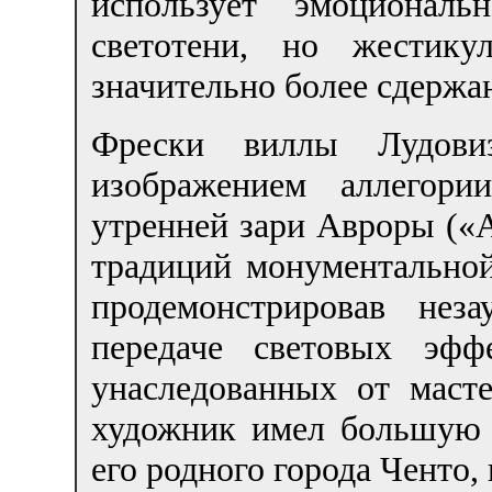
использует эмоциональ
светотени, но жестик
значительно более сдержа
Фрески виллы Лудов
изображением аллегор
утренней зари Авроры («
традиций монументально
продемонстрировав нез
передаче световых эфф
унаследованных от маст
художник имел большую 
его родного города Ченто,