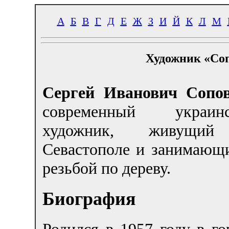
А
Б
В
Г
Д
Е
Ж
З
И
Й
К
Л
М
Художник «Соп
Сергей Иванович Сопо
современный украинс
художник, живущи
Севастополе и занимающ
резьбой по дереву.
Биография
Родился в 1957 году в го