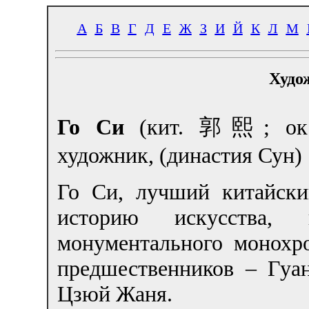
А
Б
В
Г
Д
Е
Ж
З
И
Й
К
Л
М
Худо
Го Си
(кит. 郭熙; ок.1
художник, (династия Сун)
Го Си, лучший китайски
историю искусства, 
монументального монохр
предшественников – Гуа
Цзюй Жаня.