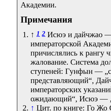
Академии.
Примечания
1
2
↑
Исюэ и дайчжао —
императорской Академ
причислялись к рангу ч
жалование. Система до
ступеней: Гунфын — „с
представляющий“, Да
императорских указани
ожидающий“, Исюэ — 
↑
Цит. по книге: Го Жо