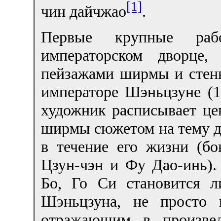
[1]
чин дайчжао
.
Первые крупные раб
императорском дворце,
пейзажами ширмы и стены
императоре Шэньцзуне (
художник расписывает це
ширмы сюжетом на тему д
в течение его жизни (б
Цзун-чэн и Фу Дао-инь).
Бо, Го Си становится 
Шэньцзуна, не просто 
отражающим в произвед