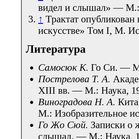
видел и слышал» — М.:
↑
Трактат опубликован 
искусстве» Том I, М. Ис
Литература
Самосюк К.
Го Си. — М.
Пострелова Т. А.
Акаде
XIII вв. — М.: Наука, 1
Виноградова Н. А.
Кита
М.: Изобразительное ис
Го Жо Сюй.
Записки о ж
слышал. — М.: Наука, 