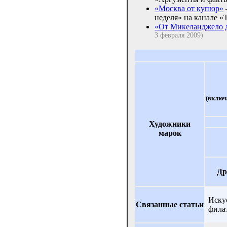
«Москва от купюр»
неделя» на канале 
«От Микеланджело 
3 февраля 2009)
(включ
Художники
марок
Др
Иску
Связанные статьи
фила