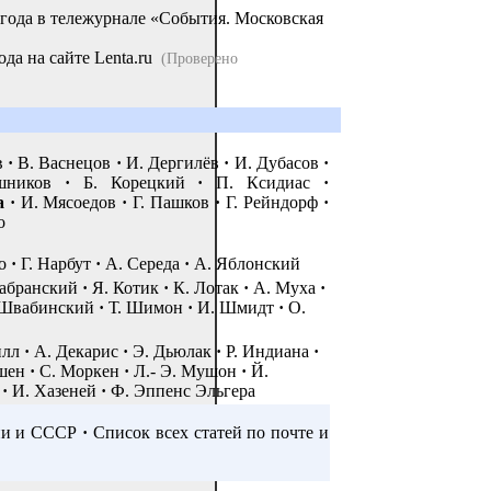
года в тележурнале «События. Московская
да на сайте Lenta.ru
(Проверено
в
·
В. Васнецов
·
И. Дергилёв
·
И. Дубасов
·
ников
·
Б. Корецкий
·
П. Ксидиас
·
а
·
И. Мясоедов
·
Г. Пашков
·
Г. Рейндорф
·
о
о
·
Г. Нарбут
·
А. Середа
·
А. Яблонский
абранский
·
Я. Котик
·
К. Лотак
·
А. Муха
·
Швабинский
·
Т. Шимон
·
И. Шмидт
·
О.
илл
·
А. Декарис
·
Э. Дьюлак
·
Р. Индиана
·
шен
·
С. Моркен
·
Л.- Э. Мушон
·
Й.
·
И. Хазеней
·
Ф. Эппенс Эльгера
ии и СССР
·
Список всех статей по почте и