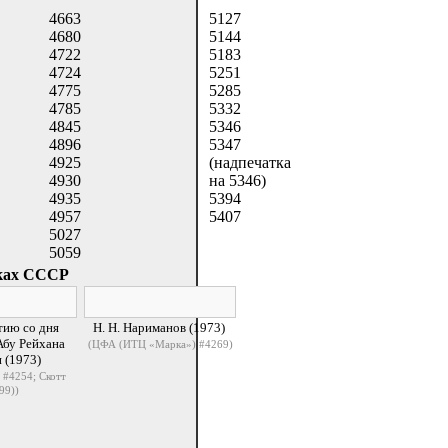
4663
5127
4680
5144
4722
5183
4724
5251
4775
5285
4785
5332
4845
5346
4896
5347
4925
(надпечатка
4930
на 5346)
4935
5394
4957
5407
5027
5059
рках СССР
тию со дня
Н. Н. Нариманов (1973)
бу Рейхана
(ЦФА (ИТЦ «Марка») #4269)
 (1973)
#4254; Скотт
99))