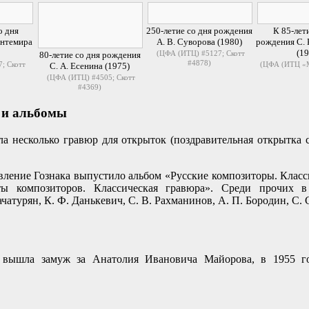
о дня
250-летие со дня рождения
К 85-лет
антемира
А. В. Суворова
(1980)
рождения
С.
(19
(ЦФА (ИТЦ) #5127; Скотт
80-летие со дня рождения
#4878)
; Скотт
(ЦФА (ИТЦ «М
С. А. Есенина
(1975)
(ЦФА (ИТЦ) #4505; Скотт
#4369)
 и альбомы
а несколько гравюр для открыток (поздравительная открытка 
вление Гознака выпустило альбом «Русские композиторы. Клас
ты композиторов. Классическая гравюра». Среди прочих 
чатурян, К. Ф. Данькевич, С. В. Рахманинов, А. П. Бородин, С. 
 вышла замуж за Анатолия Ивановича Майорова, в 1955 г