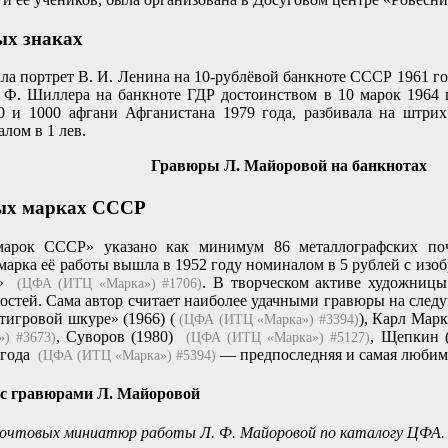
ых знаках
ла портрет В. И. Ленина на 10-рублёвой банкноте СССР 1961 г
 Ф. Шиллера на банкноте ГДР достоинством в 10 марок 1964 
00 и 1000 афгани Афганистана 1979 года, разбивала на штр
лом в 1 лев.
Гравюры Л. Майоровой на банкнотах
ых марках СССР
марок СССР» указано как минимум 86 металлографских по
марка её работы вышла в 1952 году номиналом в 5 рублей с изо
Р»
. В творческом активе художницы
(ЦФА (ИТЦ «Марка») #1706)
стей. Сама автор считает наиболее удачными гравюры на след
 тигровой шкуре» (1966) (
), Карл Мар
(ЦФА (ИТЦ «Марка») #3394)
, Суворов (1980)
, Щепкин 
) #3673)
(ЦФА (ИТЦ «Марка») #5127)
 года
— предпоследняя и самая любима
(ЦФА (ИТЦ «Марка») #5394)
 с гравюрами Л. Майоровой
очтовых миниатюр работы Л. Ф. Майоровой по каталогу ЦФА.