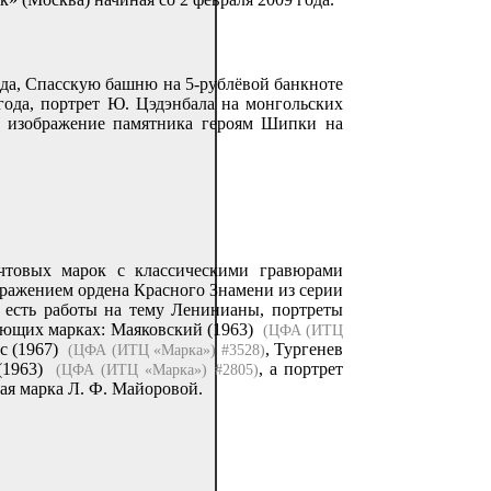
ода, Спасскую башню на 5-рублёвой банкноте
года, портрет Ю. Цэдэнбала на монгольских
их изображение памятника героям Шипки на
чтовых марок с классическими гравюрами
бражением ордена Красного Знамени из серии
 есть работы на тему Ленинианы, портреты
ующих марках: Маяковский (1963)
(ЦФА (ИТЦ
кс (1967)
, Тургенев
(ЦФА (ИТЦ «Марка») #3528)
(1963)
, а портрет
(ЦФА (ИТЦ «Марка») #2805)
я марка Л. Ф. Майоровой.