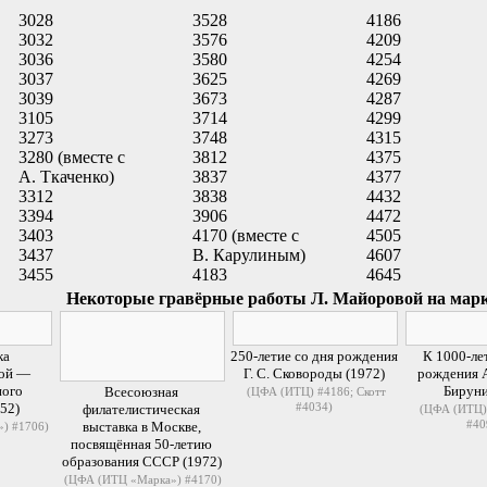
3028
3528
4186
3032
3576
4209
3036
3580
4254
3037
3625
4269
3039
3673
4287
3105
3714
4299
3273
3748
4315
3280 (вместе с
3812
4375
А. Ткаченко)
3837
4377
3312
3838
4432
3394
3906
4472
3403
4170 (вместе с
4505
3437
В. Карулиным)
4607
3455
4183
4645
Некоторые гравёрные работы Л. Майоровой на ма
ка
250-летие со дня рождения
К 1000-ле
ой
—
Г. С. Сковороды
(1972)
рождения А
ного
Бируни
Всесоюзная
(ЦФА (ИТЦ) #4186; Скотт
52)
#4034)
филателистическая
(ЦФА (ИТЦ) 
#40
выставка в Москве,
) #1706)
посвящённая 50-летию
образования СССР (1972)
(ЦФА (ИТЦ «Марка») #4170)