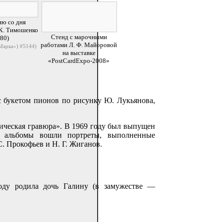
ию со дня
 К. Тимошенко
Стенд с марочными
80)
работами
Л. Ф. Майоровой
арка») #5144)
на выставке
«PostCardExpo-2008»
с букетом пионов по рисунку Ю. Лукьянова,
сическая гравюра». В 1969 году был выпущен
в альбомы вошли портреты, выполненные
С. Прокофьев и Н. Г. Жиганов.
оду родила дочь Галину (в замужестве —