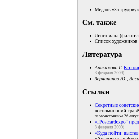
Медаль «За трудовую
См. также
Лениниана (филател
Список художников
Литература
Анисимова Г.
Кто ри
3 февраля 2009)
Зерчанинов Ю., Васи
Ссылки
Секретные советски
воспоминаний грав
первоисточника 26 авгус
«„Postcardexpo“ пре
3 февраля 2009)
«Куда пойти: выст
«Аргументы и фак