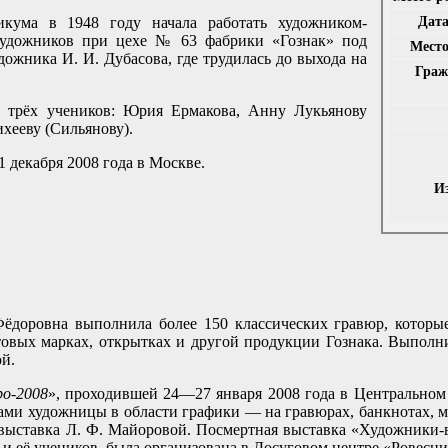
Дата
икума в 1948 году начала работать художником-
художников при цехе № 63 фабрики «Гознак» под
Место
дожника И. И. Дубасова, где трудилась до выхода на
Граж
а трёх учеников: Юрия Ермакова, Анну Лукьянову
хееву (Сильянову).
 декабря 2008 года в Москве.
И
ёдоровна выполнила более 150 классических гравюр, которы
овых марках, открытках и другой продукции Гознака. Выполни
й.
po-2008
», проходившей 24—27 января 2008 года в Центральном
тами художницы в области графики — на гравюрах, банкнотах, м
выставка Л. Ф. Майоровой. Посмертная выставка «Художники-в
 её учеников, была организована в Досуговом центре «Ровесник