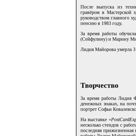
После выпуска из техн
гравёром в Мастерской 
руководством главного ху
пенсию в 1983 году.
За время работы обучил
(Сейфулину) и Марину Ми
Лидия Майорова умерла 31
Творчество
За время работы Лидия Ф
денежных знаках, на почт
портрет Софьи Ковалевско
На выставке «
PostCardEx
несколько стендов с рабо
последняя прижизненная 
работы Лидии Майоровой и