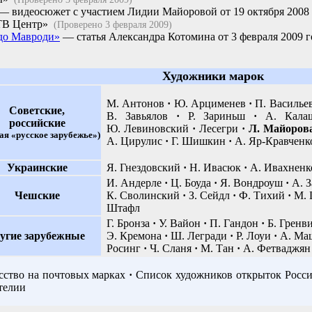
— видеосюжет с участием Лидии Майоровой от 19 октября 2008 
«ТВ Центр»
(Проверено 3 февраля 2009)
до Мавроди»
— статья Александра Котомина от 3 февраля 2009 го
Художники марок
М. Антонов
·
Ю. Арцименев
·
П. Василье
Советские,
В. Завьялов
·
Р. Зариньш
·
А. Калаш
российские
Ю. Левиновский
·
Лесегри
·
Л. Майоров
ая «русское зарубежье»)
А. Цирулис
·
Г. Шишкин
·
А. Яр-Кравченк
Украинские
Я. Гнездовский
·
Н. Ивасюк
·
А. Ивахненк
И. Андерле
·
Ц. Боуда
·
Я. Вондроуш
·
А. З
Чешские
К. Сволинский
·
З. Сейдл
·
Ф. Тихий
·
М. 
Штафл
Г. Бронза
·
У. Вайон
·
П. Гандон
·
Б. Гренв
угие зарубежные
Э. Кремона
·
Ш. Легради
·
Р. Лоуи
·
А. Ма
Росинг
·
Ч. Сланя
·
М. Тан
·
А. Фетваджян
сство на почтовых марках
·
Список художников открыток Росс
телии