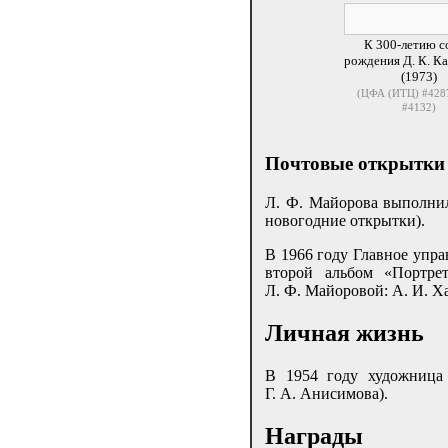
К 300-летию с
рождения
Д. К. К
(1973)
(ЦФА (ИТЦ) #4287
#4132)
Почтовые открытки
Л. Ф. Майорова выполнил
новогодние открытки).
В 1966 году Главное упра
второй альбом «Портре
Л. Ф. Майоровой: А. И. Ха
Личная жизнь
В 1954 году художница
Г. А. Анисимова).
Награды