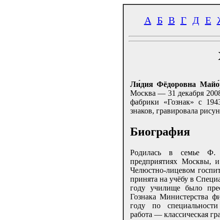
А
Б
В
Г
Д
Е
Ли́дия Фёдоровна Майо́
Москва — 31 декабря 200
фабрики «Гознак» с 194
знаков, гравировала рису
Биография
Родилась в семье Ф. 
предприятиях Москвы, и
Челюстно-лицевом госпит
принята на учёбу в Специ
году училище было пре
Гознака Министерства ф
году по специальности
работа — классическая гр