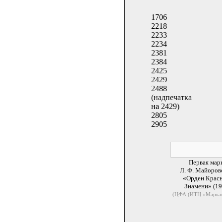
1706
2218
2233
2234
2381
2384
2425
2429
2488
(надпечатка
на 2429)
2805
2905
Первая мар
Л. Ф. Майоров
«Орден Крас
Знамени» (19
(ЦФА (ИТЦ «Марка»