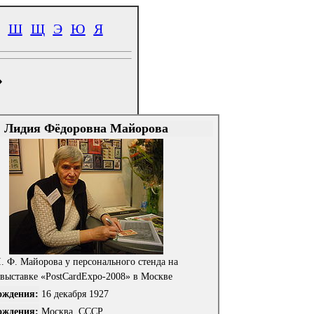
Ш
Щ
Э
Ю
Я
»
Лидия Фёдоровна Майорова
. Ф. Майорова у персонального стенда на
выставке «PostCardExpo-2008» в Москве
ождения:
16 декабря 1927
ождения:
Москва, СССР