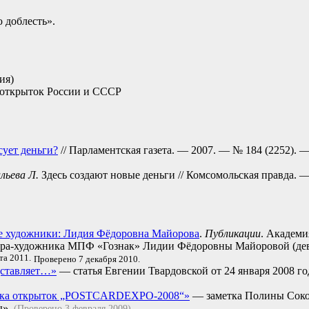
 доблесть».
ия)
 открыток России и СССР
сует деньги?
// Парламентская газета. — 2007. — № 184 (2252). 
льева Л.
Здесь создают новые деньги // Комсомольская правда. —
е художники: Лидия Фёдоровна Майорова
.
Публикации
. Академ
ёра-художника МПФ «Гознак» Лидии Фёдоровны Майоровой (де
та 2011.
Проверено 7 декабря 2010.
дставляет…»
— статья Евгении Твардовской от 24 января 2008 го
авка открыток „POSTCARDEXPO-2008“»
— заметка Полины Соколо
ты»
(Проверено 3 февраля 2009)