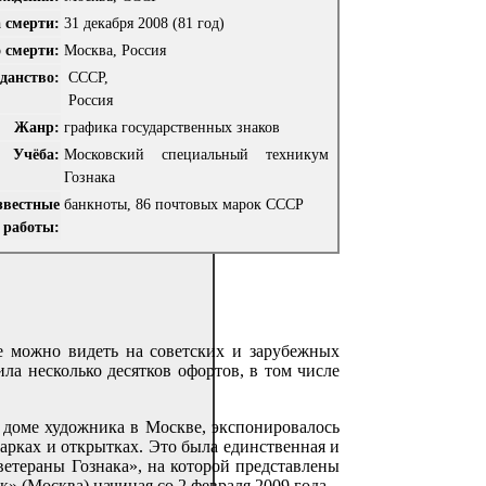
 смерти:
31 декабря 2008
(81 год)
 смерти:
Москва, Россия
данство:
СССР,
Россия
Жанр:
графика государственных знаков
Учёба:
Московский специальный техникум
Гознака
звестные
банкноты, 86 почтовых марок СССР
работы:
е можно видеть на советских и зарубежных
ла несколько десятков офортов, в том числе
 доме художника в Москве, экспонировалось
арках и открытках. Это была единственная и
етераны Гознака», на которой представлены
» (Москва) начиная со 2 февраля 2009 года.