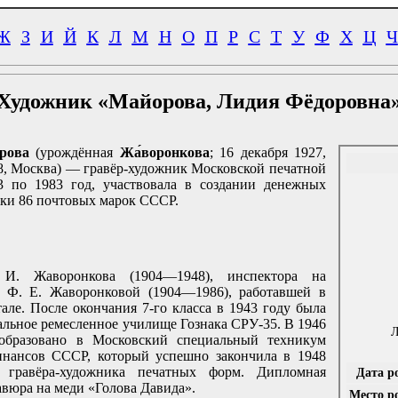
Ж
З
И
Й
К
Л
М
Н
О
П
Р
С
Т
У
Ф
Х
Ц
Ч
Художник «Майорова, Лидия Фёдоровна
рова
(урождённая
Жа́воронкова
; 16 декабря 1927,
8, Москва) — гравёр-художник Московской печатной
3 по 1983 год, участвовала в создании денежных
нки 86 почтовых марок СССР.
И. Жаворонкова (1904—1948), инспектора на
 Ф. Е. Жаворонковой (1904—1986), работавшей в
але. После окончания 7-го класса в 1943 году была
альное ремесленное училище Гознака СРУ-35. В 1946
Л
образовано в Московский специальный техникум
инансов СССР, который успешно закончила в 1948
 гравёра-художника печатных форм. Дипломная
Дата р
авюра на меди «Голова Давида».
Место р