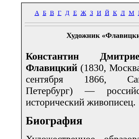
А
Б
В
Г
Д
Е
Ж
З
И
Й
К
Л
М
Художник «Флавицки
Константин Дмитрие
Флавицкий
(1830, Моск
сентября 1866, Сан
Петербург) — россий
исторический живописец.
Биография
Художественное образов