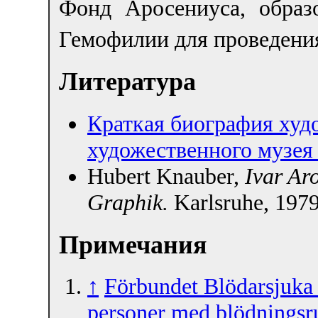
Фонд Аросениуса, обра
Гемофилии для проведени
Литература
Краткая биография худ
художественного музея
Hubert Knauber,
Ivar Ar
Graphik.
Karlsruhe, 197
Примечания
↑
Förbundet Blödarsjuka 
personer med blödningsr