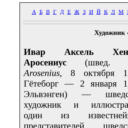
А
Б
В
Г
Д
Е
Ж
З
И
Й
К
Л
М
Художник 
Ивар Аксель Хен
Аросениус
(швед
Arosenius
, 8 октября 1
Гётеборг — 2 января 1
Эльвэнген) — шведс
художник и иллюстра
один из известней
представителей шведс