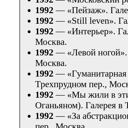
1992
— «Пейзаж». Галер
1992
— «Still leven». Г
1992
— «Интерьер». Гал
Москва.
1992
— «Левой ногой». 
Москва.
1992
— «Гуманитарная 
Трехпрудном пер., Мос
1992
— «Мы жили в эти 
Оганьяном). Галерея в 
1992
— «За абстракцион
пер., Москва.