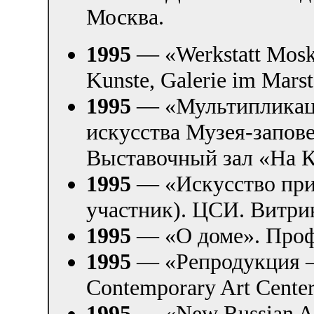
Москва.
1995
— «Werkstatt Moska
Kunste, Galerie im Mars
1995
— «Мультипликаци
искусства Музея-запов
Выставочный зал «На К
1995
— «Искусство при
участник). ЦСИ. Витри
1995
— «О доме». Проф
1995
— «Репродукция —
Contemporary Art Center
1995
— «New Russian Art