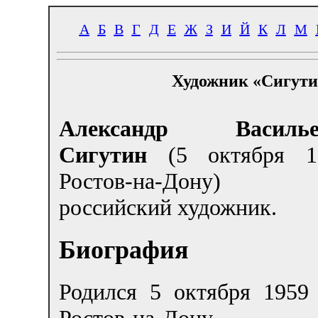
А
Б
В
Г
Д
Е
Ж
З
И
Й
К
Л
М
Художник «Сигути
Александр Василье
Сигутин
(5 октября 19
Ростов-на-Дону
российский художник.
Биография
Родился 5 октября 1959 
Ростов-на-Дону. 