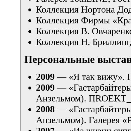
Коллекция Нортона До
Коллекция Фирмы «Кра
Коллекция В. Овчаренк
Коллекция Н. Бриллинг
Персональные выста
2009
— «Я так вижу». Га
2009
— «Гастарбайтеры 
Анзельмом). ПROEKT_
2008
— «Гастарбайтеры 
Анзельмом). Галерея «Po
2007
— «Из жизни супре