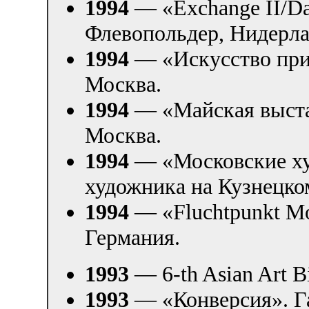
1994
— «Exchange II/Dat
Флевопольдер, Нидерл
1994
— «Искусство при
Москва.
1994
— «Майская выстав
Москва.
1994
— «Московские ху
художника на Кузнецко
1994
— «Fluchtpunkt Mo
Германия.
1993
— 6-th Asian Art B
1993
— «Конверсия». Г