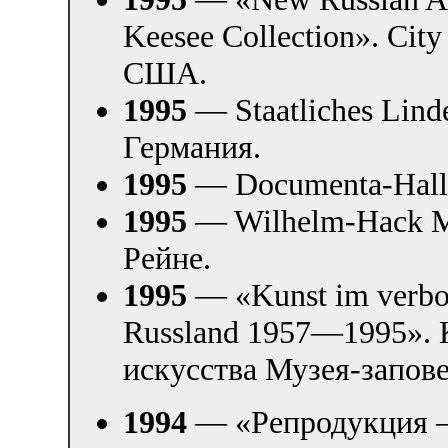
Keesee Collection». Cit
США.
1995
— Staatliches Lin
Германия.
1995
— Documenta-Halle
1995
— Wilhelm-Hack M
Рейне.
1995
— «Kunst im verbo
Russland 1957—1995». 
искусства Музея-запов
1994
— «Репродукция —