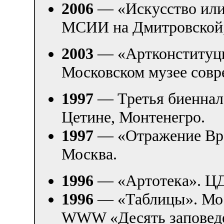
2006
— «Искусство или 
МСИИ на Дмитровской,
2003
— «Артконституц
Московском музее совр
1997
— Третья биеннале
Цетине, Монтенегро.
1997
— «Отражение Вре
Москва.
1996
— «Артотека». ЦД
1996
— «Таблицы». Мос
WWW «Десять заповедей