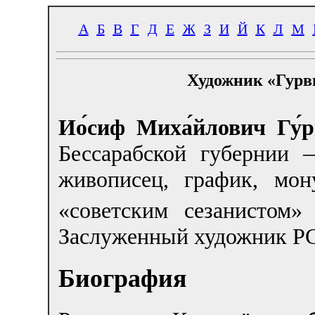
А
Б
В
Г
Д
Е
Ж
З
И
Й
К
Л
М
Художник «Гурв
Ио́сиф Миха́йлович Гу́
Бессарабской губернии
живописец, график, мон
«советским сезанистом»
Заслуженный художник РС
Биография